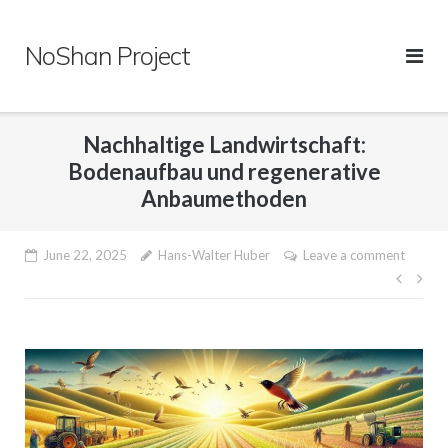
Skip
to
NoShan Project
content
Nachhaltige Landwirtschaft:
Bodenaufbau und regenerative
Anbaumethoden
June 22, 2025
Hans-Walter Huber
Leave a comment
Post
navig