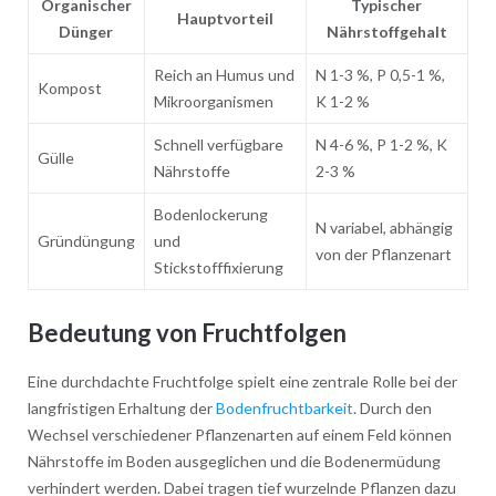
Organischer
Typischer
Hauptvorteil
Dünger
Nährstoffgehalt
Reich an Humus und
N 1-3 %, P 0,5-1 %,
Kompost
Mikroorganismen
K 1-2 %
Schnell verfügbare
N 4-6 %, P 1-2 %, K
Gülle
Nährstoffe
2-3 %
Bodenlockerung
N variabel, abhängig
Gründüngung
und
von der Pflanzenart
Stickstofffixierung
Bedeutung von Fruchtfolgen
Eine durchdachte Fruchtfolge spielt eine zentrale Rolle bei der
langfristigen Erhaltung der
Bodenfruchtbarkeit
. Durch den
Wechsel verschiedener Pflanzenarten auf einem Feld können
Nährstoffe im Boden ausgeglichen und die Bodenermüdung
verhindert werden. Dabei tragen tief wurzelnde Pflanzen dazu