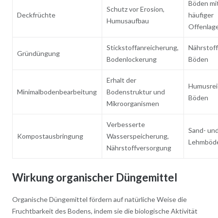
Böden mi
Schutz vor Erosion,
Deckfrüchte
häufiger
Humusaufbau
Offenlag
Stickstoffanreicherung,
Nährstof
Gründüngung
Bodenlockerung
Böden
Erhalt der
Humusrei
Minimalbodenbearbeitung
Bodenstruktur und
Böden
Mikroorganismen
Verbesserte
Sand- un
Kompostausbringung
Wasserspeicherung,
Lehmböd
Nährstoffversorgung
Wirkung organischer Düngemittel
Organische Düngemittel fördern auf natürliche Weise die
Fruchtbarkeit des Bodens, indem sie die biologische Aktivität